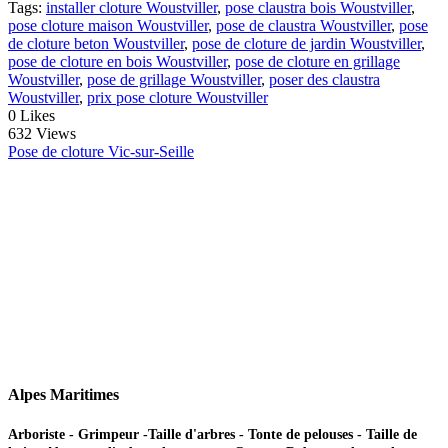
Tags:
installer cloture Woustviller
,
pose claustra bois Woustviller
,
pose cloture maison Woustviller
,
pose de claustra Woustviller
,
pose
de cloture beton Woustviller
,
pose de cloture de jardin Woustviller
,
pose de cloture en bois Woustviller
,
pose de cloture en grillage
Woustviller
,
pose de grillage Woustviller
,
poser des claustra
Woustviller
,
prix pose cloture Woustviller
0
Likes
632 Views
Pose de cloture Vic-sur-Seille
Alpes Maritimes
Arboriste - Grimpeur -Taille d'arbres - Tonte de pelouses - Taille de