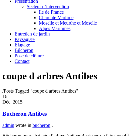
Présentation
Secteur d’intervention
Ile de France
Charente Martime
Moselle et Meurthe et Moselle
Alpes Maritimes
Entretien de jardin
Paysagiste
Elagage
Bûcheron
Pose de clôture
Contact
coupe d arbres Antibes
/
Posts Tagged "coupe d arbres Antibes"
16
Déc, 2015
Bucheron Antibes
admin
wrote in
bucheron
.
Bûcheron pour abattage d’arbres Antibes 4 raisons de faire appel à