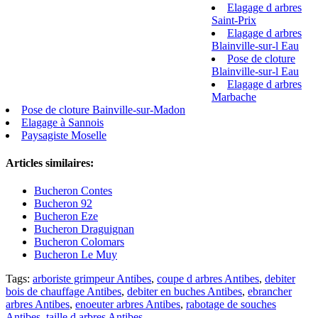
Elagage d arbres
Saint-Prix
Elagage d arbres
Blainville-sur-l Eau
Pose de cloture
Blainville-sur-l Eau
Elagage d arbres
Marbache
Pose de cloture Bainville-sur-Madon
Elagage à Sannois
Paysagiste Moselle
Articles similaires:
Bucheron Contes
Bucheron 92
Bucheron Eze
Bucheron Draguignan
Bucheron Colomars
Bucheron Le Muy
Tags:
arboriste grimpeur Antibes
,
coupe d arbres Antibes
,
debiter
bois de chauffage Antibes
,
debiter en buches Antibes
,
ebrancher
arbres Antibes
,
enoeuter arbres Antibes
,
rabotage de souches
Antibes
,
taille d arbres Antibes