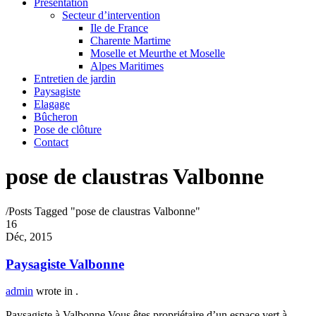
Présentation
Secteur d’intervention
Ile de France
Charente Martime
Moselle et Meurthe et Moselle
Alpes Maritimes
Entretien de jardin
Paysagiste
Elagage
Bûcheron
Pose de clôture
Contact
pose de claustras Valbonne
/
Posts Tagged "pose de claustras Valbonne"
16
Déc, 2015
Paysagiste Valbonne
admin
wrote in
.
Paysagiste à Valbonne Vous êtes propriétaire d’un espace vert à