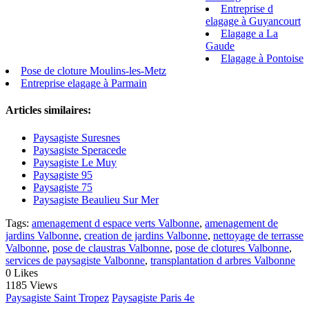
Entreprise d
elagage à Guyancourt
Elagage a La
Gaude
Elagage à Pontoise
Pose de cloture Moulins-les-Metz
Entreprise elagage à Parmain
Articles similaires:
Paysagiste Suresnes
Paysagiste Speracede
Paysagiste Le Muy
Paysagiste 95
Paysagiste 75
Paysagiste Beaulieu Sur Mer
Tags:
amenagement d espace verts Valbonne
,
amenagement de
jardins Valbonne
,
creation de jardins Valbonne
,
nettoyage de terrasse
Valbonne
,
pose de claustras Valbonne
,
pose de clotures Valbonne
,
services de paysagiste Valbonne
,
transplantation d arbres Valbonne
0
Likes
1185 Views
Paysagiste Saint Tropez
Paysagiste Paris 4e