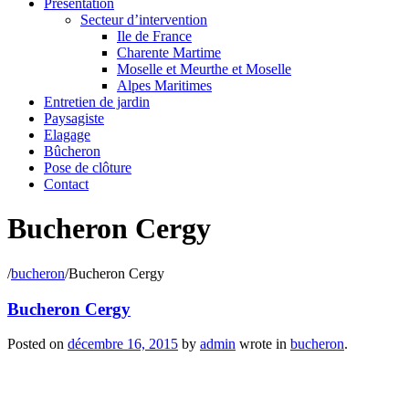
Présentation
Secteur d’intervention
Ile de France
Charente Martime
Moselle et Meurthe et Moselle
Alpes Maritimes
Entretien de jardin
Paysagiste
Elagage
Bûcheron
Pose de clôture
Contact
Bucheron Cergy
/
bucheron
/
Bucheron Cergy
Bucheron Cergy
Posted on
décembre 16, 2015
by
admin
wrote in
bucheron
.