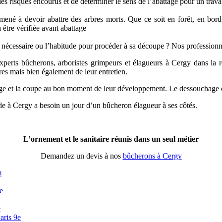
es risques encourus et de déterminer le sens de l’abattage pour un travai
ené à devoir abattre des arbres morts. Que ce soit en forêt, en bord 
 être vérifiée avant abattage
l nécessaire ou l’habitude pour procéder à sa découpe ? Nos professionn
experts bûcherons, arboristes grimpeurs et élagueurs à Cergy dans la rec
res mais bien également de leur entretien.
ge et la coupe au bon moment de leur développement. Le dessouchage o
monde à Cergy a besoin un jour d’un bûcheron élagueur à ses côtés.
L’ornement et le sanitaire réunis dans un seul métier
Demandez un devis à nos
bûcherons à Cergy
m
e
e
aris 9e