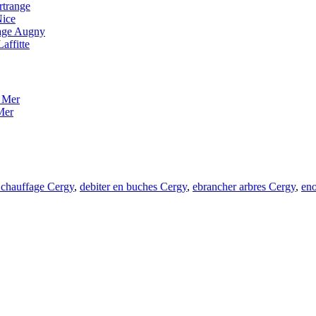
rtrange
Nice
nage Augny
affitte
 Mer
Mer
e chauffage Cergy
,
debiter en buches Cergy
,
ebrancher arbres Cergy
,
eno