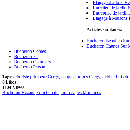
Elagage d arbres Be
Entretien de jardin 
Entreprise de jardi
Elagage à Maisons-L
Articles similaires:
Bucheron Beaulieu Sur
Bucheron Cagnes Sur 
Bucheron Contes
Bucheron 75
Bucheron Colomars
Bucheron Persan
Tags:
arboriste grimpeur Cergy
,
coupe d arbres Cergy
,
debiter bois d
0
Likes
1104 Views
Bucheron Bezons
Entretien de jardin Alpes Maritimes