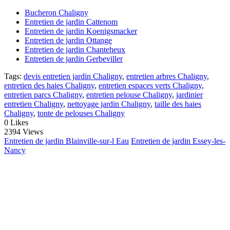
Bucheron Chaligny
Entretien de jardin Cattenom
Entretien de jardin Koenigsmacker
Entretien de jardin Ottange
Entretien de jardin Chanteheux
Entretien de jardin Gerbeviller
Tags:
devis entretien jardin Chaligny
,
entretien arbres Chaligny
,
entretien des haies Chaligny
,
entretien espaces verts Chaligny
,
entretien parcs Chaligny
,
entretien pelouse Chaligny
,
jardinier
entretien Chaligny
,
nettoyage jardin Chaligny
,
taille des haies
Chaligny
,
tonte de pelouses Chaligny
0
Likes
2394 Views
Entretien de jardin Blainville-sur-l Eau
Entretien de jardin Essey-les-
Nancy