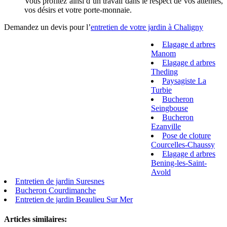
Vous profitez ainsi d’un travail dans le respect de vos attentes,
vos désirs et votre porte-monnaie.
Demandez un devis pour l’
entretien de votre jardin à Chaligny
Elagage d arbres
Manom
Elagage d arbres
Theding
Paysagiste La
Turbie
Bucheron
Seingbouse
Bucheron
Ezanville
Pose de cloture
Courcelles-Chaussy
Elagage d arbres
Bening-les-Saint-
Avold
Entretien de jardin Suresnes
Bucheron Courdimanche
Entretien de jardin Beaulieu Sur Mer
Articles similaires: