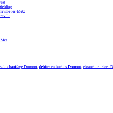
real
Diebling
geville-les-Metz
reville
 Mer
is de chauffage Domont
,
debiter en buches Domont
,
ebrancher arbres 