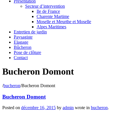
Présentation
Secteur d’intervention
Ile de France
Charente Martime
Moselle et Meurthe et Moselle
Alpes Maritimes
Entretien de jardin
Paysagiste
Elagage
Bûcheron
Pose de clôture
Contact
Bucheron Domont
/
bucheron
/
Bucheron Domont
Bucheron Domont
Posted on
décembre 16, 2015
by
admin
wrote in
bucheron
.