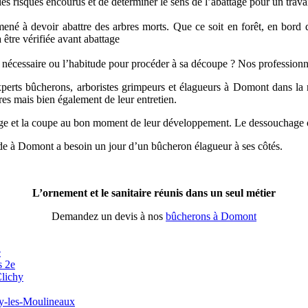
es risques encourus et de déterminer le sens de l’abattage pour un travai
ené à devoir abattre des arbres morts. Que ce soit en forêt, en bord d
 être vérifiée avant abattage
l nécessaire ou l’habitude pour procéder à sa découpe ? Nos professionn
xperts bûcherons, arboristes grimpeurs et élagueurs à Domont dans la re
res mais bien également de leur entretien.
ge et la coupe au bon moment de leur développement. Le dessouchage o
monde à Domont a besoin un jour d’un bûcheron élagueur à ses côtés.
L’ornement et le sanitaire réunis dans un seul métier
Demandez un devis à nos
bûcherons à Domont
e
s 2e
Clichy
sy-les-Moulineaux