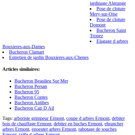
jardinage Algrange
Pose de cloture
Mery-sur-Oise
Pose de cloture
Domont
Bucheron Saint
Tropez
Elagage d arbres
Bouxieres-aux-Dames
Bucheron Clamart
Entretien de jardin Bouxieres-aux-Chenes
Articles similaires:
Bucheron Beaulieu Sur Mer
Bucheron Persan
Bucheron 95
Bucheron Contes
Bucheron Antibes
Bucheron Cap D Ail
Tags:
arboriste grimpeur Ermont
,
coupe d arbres Ermont
,
debiter
bois de chauffage Ermont
,
debiter en buches Ermont
,
ebrancher
arbres Ermont
,
enoeuter arbres Ermont
,
rabotage de souches
Ermont
,
taille d arbres Ermont