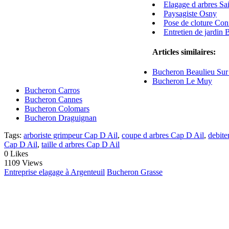
Elagage d arbres Sai
Paysagiste Osny
Pose de cloture Con
Entretien de jardin
Articles similaires:
Bucheron Beaulieu Sur
Bucheron Le Muy
Bucheron Carros
Bucheron Cannes
Bucheron Colomars
Bucheron Draguignan
Tags:
arboriste grimpeur Cap D Ail
,
coupe d arbres Cap D Ail
,
debite
Cap D Ail
,
taille d arbres Cap D Ail
0
Likes
1109 Views
Entreprise elagage à Argenteuil
Bucheron Grasse