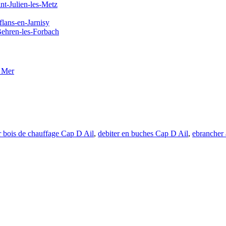
nt-Julien-les-Metz
flans-en-Jarnisy
 Behren-les-Forbach
 Mer
r bois de chauffage Cap D Ail
,
debiter en buches Cap D Ail
,
ebrancher 