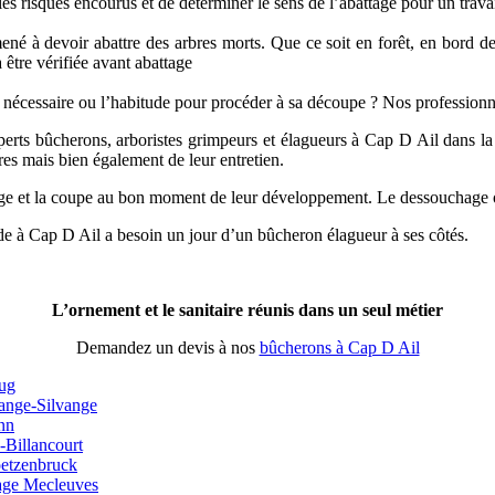
es risques encourus et de déterminer le sens de l’abattage pour un travai
né à devoir abattre des arbres morts. Que ce soit en forêt, en bord de
 être vérifiée avant abattage
l nécessaire ou l’habitude pour procéder à sa découpe ? Nos professionn
perts bûcherons, arboristes grimpeurs et élagueurs à Cap D Ail dans la r
res mais bien également de leur entretien.
ge et la coupe au bon moment de leur développement. Le dessouchage o
monde à Cap D Ail a besoin un jour d’un bûcheron élagueur à ses côtés.
L’ornement et le sanitaire réunis dans un seul métier
Demandez un devis à nos
bûcherons à Cap D Ail
oug
range-Silvange
nn
Billancourt
oetzenbruck
nage Mecleuves