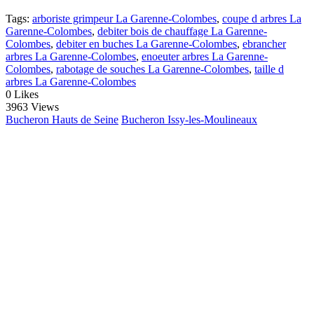
Tags:
arboriste grimpeur La Garenne-Colombes
,
coupe d arbres La
Garenne-Colombes
,
debiter bois de chauffage La Garenne-
Colombes
,
debiter en buches La Garenne-Colombes
,
ebrancher
arbres La Garenne-Colombes
,
enoeuter arbres La Garenne-
Colombes
,
rabotage de souches La Garenne-Colombes
,
taille d
arbres La Garenne-Colombes
0
Likes
3963 Views
Bucheron Hauts de Seine
Bucheron Issy-les-Moulineaux