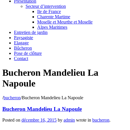
Présentation
Secteur d’intervention
Ile de France
Charente Martime
Moselle et Meurthe et Moselle
Alpes Maritimes
Entretien de jardin
Paysagiste
Elagage
Bûcheron
Pose de clôture
Contact
Bucheron Mandelieu La
Napoule
/
bucheron
/
Bucheron Mandelieu La Napoule
Bucheron Mandelieu La Napoule
Posted on
décembre 16, 2015
by
admin
wrote in
bucheron
.