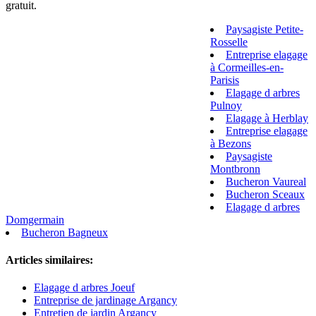
gratuit.
Paysagiste Petite-
Rosselle
Entreprise elagage
à Cormeilles-en-
Parisis
Elagage d arbres
Pulnoy
Elagage à Herblay
Entreprise elagage
à Bezons
Paysagiste
Montbronn
Bucheron Vaureal
Bucheron Sceaux
Elagage d arbres
Domgermain
Bucheron Bagneux
Articles similaires:
Elagage d arbres Joeuf
Entreprise de jardinage Argancy
Entretien de jardin Argancy