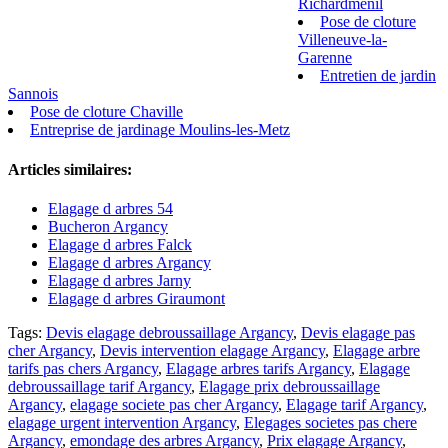
Richardmenil
Pose de cloture
Villeneuve-la-
Garenne
Entretien de jardin
Sannois
Pose de cloture Chaville
Entreprise de jardinage Moulins-les-Metz
Articles similaires:
Elagage d arbres 54
Bucheron Argancy
Elagage d arbres Falck
Elagage d arbres Argancy
Elagage d arbres Jarny
Elagage d arbres Giraumont
Tags:
Devis elagage debroussaillage Argancy
,
Devis elagage pas
cher Argancy
,
Devis intervention elagage Argancy
,
Elagage arbre
tarifs pas chers Argancy
,
Elagage arbres tarifs Argancy
,
Elagage
debroussaillage tarif Argancy
,
Elagage prix debroussaillage
Argancy
,
elagage societe pas cher Argancy
,
Elagage tarif Argancy
,
elagage urgent intervention Argancy
,
Elegages societes pas chere
Argancy
,
emondage des arbres Argancy
,
Prix elagage Argancy
,