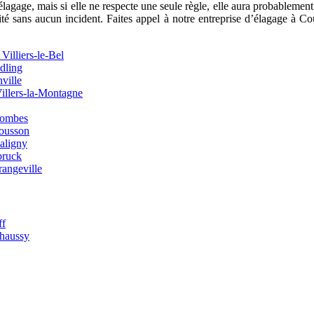
élagage, mais si elle ne respecte une seule règle, elle aura probablemen
alité sans aucun incident. Faites appel à notre entreprise d’élagage à
Villiers-le-Bel
dling
ville
Villers-la-Montagne
lombes
ousson
aligny
bruck
rangeville
ff
haussy