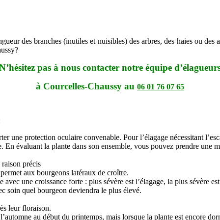
ueur des branches (inutiles et nuisibles) des arbres, des haies ou des ar
aussy?
N’hésitez pas à nous contacter notre équipe d’élagueur
à Courcelles-Chaussy au
06 01 76 07 65
:
 porter une protection oculaire convenable. Pour l’élagage nécessitant l’es
ante. En évaluant la plante dans son ensemble, vous pouvez prendre une m
raison précis
 permet aux bourgeons latéraux de croître.
e avec une croissance forte : plus sévère est l’élagage, la plus sévère est
avec soin quel bourgeon deviendra le plus élevé.
ès leur floraison.
et l’automne au début du printemps, mais lorsque la plante est encore do