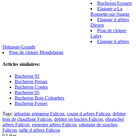
Bucheron Ecouen
Elagage a La
Roquette-sur-Siagne
Elagage d arbres
Diesen
Pose de cloture
Labry
Elagage d arbres
Hettange-Grande
Pose de cloture Mondelange
Articles similaires:
Bucheron 92
Bucheron Persan
Bucheron Contes
Bucheron 95
Bucheron Bois-Colombes
Bucheron Fosses
Tags:
arboriste grimpeur Falicon
,
coupe d arbres Falicon
,
debiter
bois de chauffage Falicon
,
debiter en buches Falicon
,
ebrancher
arbres Falicon
,
enoeuter arbres Falicon
,
rabotage de souches
Falicon
,
taille d arbres Falicon
0
Likes