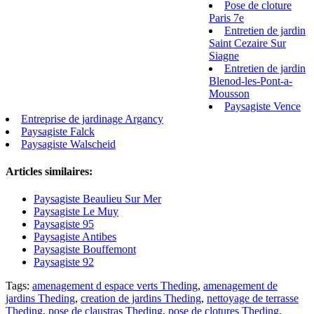
Pose de cloture
Paris 7e
Entretien de jardin
Saint Cezaire Sur
Siagne
Entretien de jardin
Blenod-les-Pont-a-
Mousson
Paysagiste Vence
Entreprise de jardinage Argancy
Paysagiste Falck
Paysagiste Walscheid
Articles similaires:
Paysagiste Beaulieu Sur Mer
Paysagiste Le Muy
Paysagiste 95
Paysagiste Antibes
Paysagiste Bouffemont
Paysagiste 92
Tags:
amenagement d espace verts Theding
,
amenagement de
jardins Theding
,
creation de jardins Theding
,
nettoyage de terrasse
Theding
,
pose de claustras Theding
,
pose de clotures Theding
,