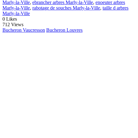
Marly-la-Ville
,
ebrancher arbres Marly-la-Ville
,
enoeuter arbres
Marly-la-Ville
,
rabotage de souches Marly-la-Ville
,
taille d arbres
Marly-la-Ville
0
Likes
712 Views
Bucheron Vaucresson
Bucheron Louvres