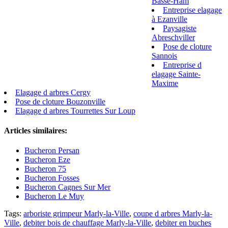
Basse-Ham
Entreprise elagage
à Ezanville
Paysagiste
Abreschviller
Pose de cloture
Sannois
Entreprise d
elagage Sainte-
Maxime
Elagage d arbres Cergy
Pose de cloture Bouzonville
Elagage d arbres Tourrettes Sur Loup
Articles similaires:
Bucheron Persan
Bucheron Eze
Bucheron 75
Bucheron Fosses
Bucheron Cagnes Sur Mer
Bucheron Le Muy
Tags:
arboriste grimpeur Marly-la-Ville
,
coupe d arbres Marly-la-
Ville
,
debiter bois de chauffage Marly-la-Ville
,
debiter en buches