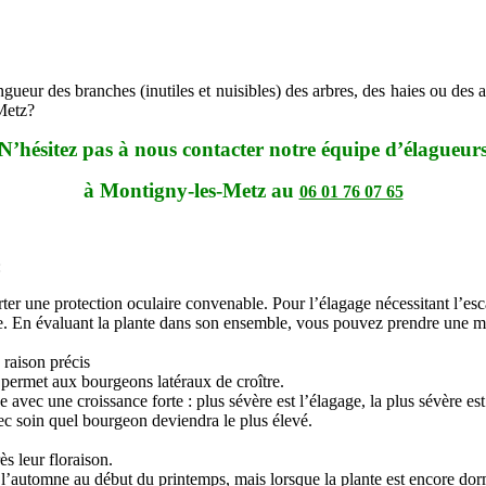
ueur des branches (inutiles et nuisibles) des arbres, des haies ou des ar
-Metz?
N’hésitez pas à nous contacter notre équipe d’élagueur
à Montigny-les-Metz au
06 01 76 07 65
:
 porter une protection oculaire convenable. Pour l’élagage nécessitant l’es
ante. En évaluant la plante dans son ensemble, vous pouvez prendre une m
raison précis
 permet aux bourgeons latéraux de croître.
e avec une croissance forte : plus sévère est l’élagage, la plus sévère est
avec soin quel bourgeon deviendra le plus élevé.
ès leur floraison.
et l’automne au début du printemps, mais lorsque la plante est encore do