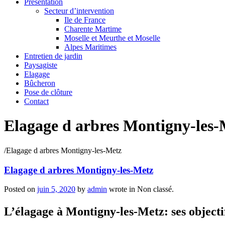
Présentation
Secteur d’intervention
Ile de France
Charente Martime
Moselle et Meurthe et Moselle
Alpes Maritimes
Entretien de jardin
Paysagiste
Elagage
Bûcheron
Pose de clôture
Contact
Elagage d arbres Montigny-les-
/
Elagage d arbres Montigny-les-Metz
Elagage d arbres Montigny-les-Metz
Posted on
juin 5, 2020
by
admin
wrote in
Non classé.
L’élagage à Montigny-les-Metz: ses objectif