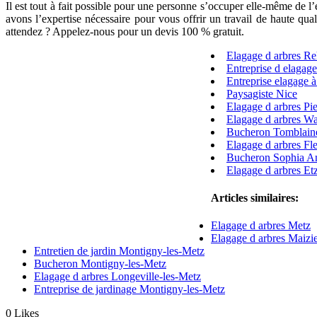
Il est tout à fait possible pour une personne s’occuper elle-même de l’
avons l’expertise nécessaire pour vous offrir un travail de haute qu
attendez ? Appelez-nous pour un devis 100 % gratuit.
Elagage d arbres R
Entreprise d elagage
Entreprise elagage à
Paysagiste Nice
Elagage d arbres Pi
Elagage d arbres Wa
Bucheron Tomblain
Elagage d arbres Fl
Bucheron Sophia An
Elagage d arbres Et
Articles similaires:
Elagage d arbres Metz
Elagage d arbres Maizi
Entretien de jardin Montigny-les-Metz
Bucheron Montigny-les-Metz
Elagage d arbres Longeville-les-Metz
Entreprise de jardinage Montigny-les-Metz
0
Likes