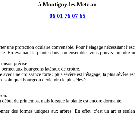
à Montigny-les-Metz au
06 01 76 07 65
:
 porter une protection oculaire convenable. Pour l’élagage nécessitant l’e
plante. En évaluant la plante dans son ensemble, vous pouvez prendre 
raison précise
 permet aux bourgeons latéraux de croître.
e avec une croissance forte : plus sévère est l’élagage, la plus sévère est
avec soin quel bourgeon deviendra le plus élevé.
ison.
au début du printemps, mais lorsque la plante est encore dormante.
 donner des formes uniques aux arbres. En effet, c’est un art et seul