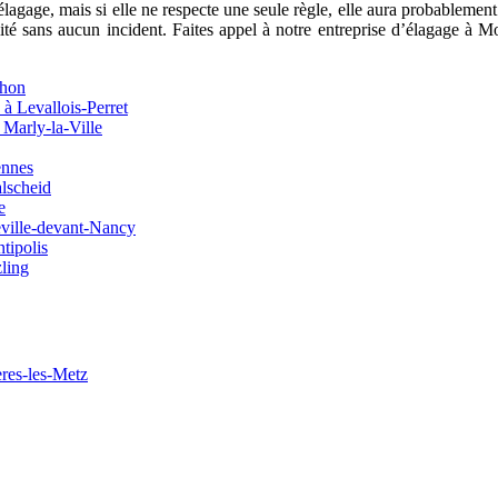
élagage, mais si elle ne respecte une seule règle, elle aura probablemen
alité sans aucun incident. Faites appel à notre entreprise d’élagage 
ehon
 à Levallois-Perret
 Marly-la-Ville
ennes
lscheid
e
eville-devant-Nancy
tipolis
zling
eres-les-Metz