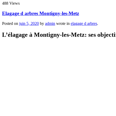
488 Views
Elagage d arbres Montigny-les-Metz
Posted on
juin 5, 2020
by
admin
wrote in
elagage d arbres
.
L’élagage à Montigny-les-Metz: ses objectif