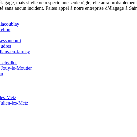
élagage, mais si elle ne respecte une seule règle, elle aura probablemen
lité sans aucun incident. Faites appel à notre entreprise d’élagage à S
llacoublay
 Rehon
Bessancourt
Ludres
flans-en-Jarnisy
schviller
à Jouy-le-Moutier
on
-les-Metz
Julien-les-Metz