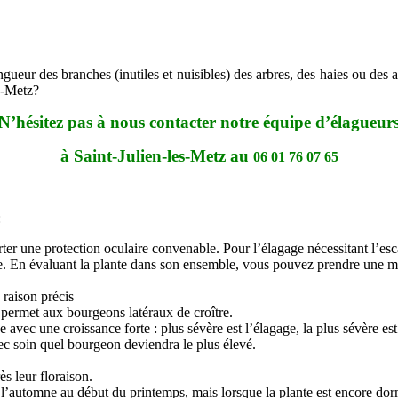
ueur des branches (inutiles et nuisibles) des arbres, des haies ou des ar
es-Metz?
N’hésitez pas à nous contacter notre équipe d’élagueur
à Saint-Julien-les-Metz au
06 01 76 07 65
:
 porter une protection oculaire convenable. Pour l’élagage nécessitant l’es
ante. En évaluant la plante dans son ensemble, vous pouvez prendre une m
raison précis
 permet aux bourgeons latéraux de croître.
e avec une croissance forte : plus sévère est l’élagage, la plus sévère est
avec soin quel bourgeon deviendra le plus élevé.
ès leur floraison.
et l’automne au début du printemps, mais lorsque la plante est encore do