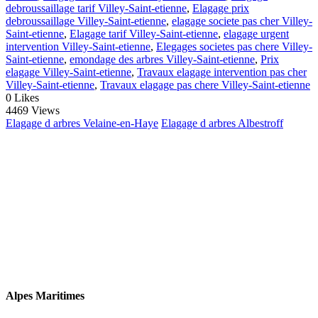
debroussaillage tarif Villey-Saint-etienne
,
Elagage prix
debroussaillage Villey-Saint-etienne
,
elagage societe pas cher Villey-
Saint-etienne
,
Elagage tarif Villey-Saint-etienne
,
elagage urgent
intervention Villey-Saint-etienne
,
Elegages societes pas chere Villey-
Saint-etienne
,
emondage des arbres Villey-Saint-etienne
,
Prix
elagage Villey-Saint-etienne
,
Travaux elagage intervention pas cher
Villey-Saint-etienne
,
Travaux elagage pas chere Villey-Saint-etienne
0
Likes
4469 Views
Elagage d arbres Velaine-en-Haye
Elagage d arbres Albestroff
Alpes Maritimes