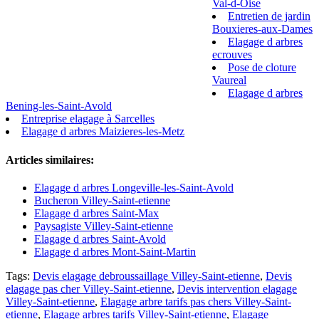
Val-d-Oise
Entretien de jardin
Bouxieres-aux-Dames
Elagage d arbres
ecrouves
Pose de cloture
Vaureal
Elagage d arbres
Bening-les-Saint-Avold
Entreprise elagage à Sarcelles
Elagage d arbres Maizieres-les-Metz
Articles similaires:
Elagage d arbres Longeville-les-Saint-Avold
Bucheron Villey-Saint-etienne
Elagage d arbres Saint-Max
Paysagiste Villey-Saint-etienne
Elagage d arbres Saint-Avold
Elagage d arbres Mont-Saint-Martin
Tags:
Devis elagage debroussaillage Villey-Saint-etienne
,
Devis
elagage pas cher Villey-Saint-etienne
,
Devis intervention elagage
Villey-Saint-etienne
,
Elagage arbre tarifs pas chers Villey-Saint-
etienne
,
Elagage arbres tarifs Villey-Saint-etienne
,
Elagage