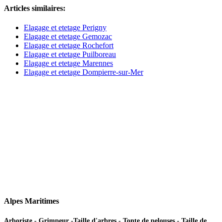
Articles similaires:
Elagage et etetage Perigny
Elagage et etetage Gemozac
Elagage et etetage Rochefort
Elagage et etetage Puilboreau
Elagage et etetage Marennes
Elagage et etetage Dompierre-sur-Mer
Alpes Maritimes
Arboriste - Grimpeur -Taille d'arbres - Tonte de pelouses - Taille de