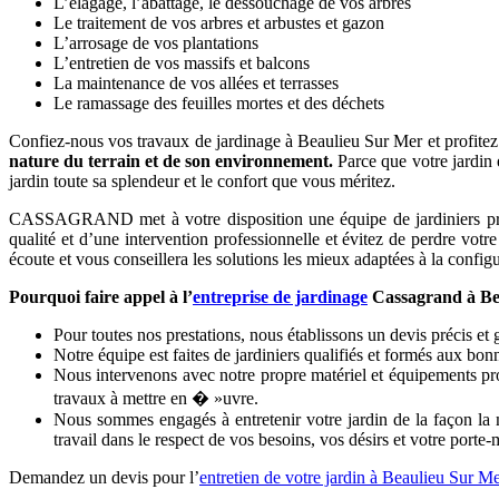
L’élagage, l’abattage, le dessouchage de vos arbres
Le traitement de vos arbres et arbustes et gazon
L’arrosage de vos plantations
L’entretien de vos massifs et balcons
La maintenance de vos allées et terrasses
Le ramassage des feuilles mortes et des déchets
Confiez-nous vos travaux de jardinage à Beaulieu Sur Mer et profitez d
nature du terrain et de son environnement.
Parce que votre jardin 
jardin toute sa splendeur et le confort que vous méritez.
CASSAGRAND met à votre disposition une équipe de jardiniers profess
qualité et d’une intervention professionnelle et évitez de perdre votr
écoute et vous conseillera les solutions les mieux adaptées à la configur
Pourquoi faire appel à l’
entreprise de jardinage
Cassagrand à Be
Pour toutes nos prestations, nous établissons un devis précis et 
Notre équipe est faites de jardiniers qualifiés et formés aux bon
Nous intervenons avec notre propre matériel et équipements pro
travaux à mettre en � »uvre.
Nous sommes engagés à entretenir votre jardin de la façon la m
travail dans le respect de vos besoins, vos désirs et votre porte
Demandez un devis pour l’
entretien de votre jardin à Beaulieu Sur M