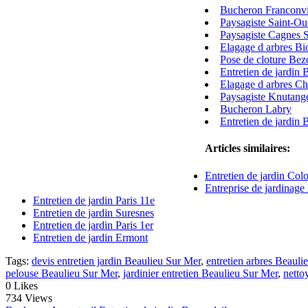
Bucheron Franconvi
Paysagiste Saint-O
Paysagiste Cagnes 
Elagage d arbres Bi
Pose de cloture Bez
Entretien de jardin 
Elagage d arbres C
Paysagiste Knutang
Bucheron Labry
Entretien de jardin 
Articles similaires:
Entretien de jardin Col
Entreprise de jardinag
Entretien de jardin Paris 11e
Entretien de jardin Suresnes
Entretien de jardin Paris 1er
Entretien de jardin Ermont
Tags:
devis entretien jardin Beaulieu Sur Mer
,
entretien arbres Beauli
pelouse Beaulieu Sur Mer
,
jardinier entretien Beaulieu Sur Mer
,
netto
0
Likes
734 Views