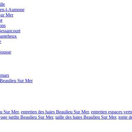
lle
uen-l-Aumone
Sur Mer
ot
ons
Bessancourt
hanteheux
e
Bousse
omars
e Beaulieu Sur Mer
eu Sur Mer
,
entretien des haies Beaulieu Sur Mer
,
entretien espaces ver
yage jardin Beaulieu Sur Mer
,
taille des haies Beaulieu Sur Mer
,
tonte 