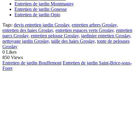
Entretien de jardin Montmagny
Entretien de jardin Gonesse
Entretien de jardin Opio
Tags:
devis entretien jardin Groslay
,
entretien arbres Groslay
,
entretien des haies Groslay
,
entretien espaces verts Groslay
,
entretien
parcs Groslay
,
entretien pelouse Groslay
,
jardinier entretien Groslay
,
nettoyage jardin Groslay
,
taille des haies Groslay
,
tonte de pelouses
Groslay
0
Likes
850 Views
Entretien de jardin Bouffemont
Entretien de jardin Saint-Brice-sous-
Foret