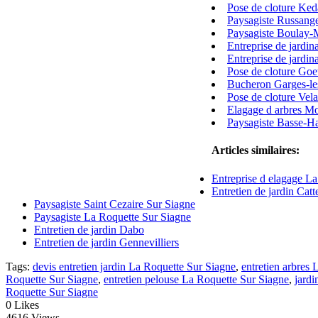
Pose de cloture Ke
Paysagiste Russang
Paysagiste Boulay-
Entreprise de jardi
Entreprise de jardi
Pose de cloture Go
Bucheron Garges-le
Pose de cloture Vel
Elagage d arbres M
Paysagiste Basse-
Articles similaires:
Entreprise d elagage L
Entretien de jardin Cat
Paysagiste Saint Cezaire Sur Siagne
Paysagiste La Roquette Sur Siagne
Entretien de jardin Dabo
Entretien de jardin Gennevilliers
Tags:
devis entretien jardin La Roquette Sur Siagne
,
entretien arbres
Roquette Sur Siagne
,
entretien pelouse La Roquette Sur Siagne
,
jardi
Roquette Sur Siagne
0
Likes
4616 Views