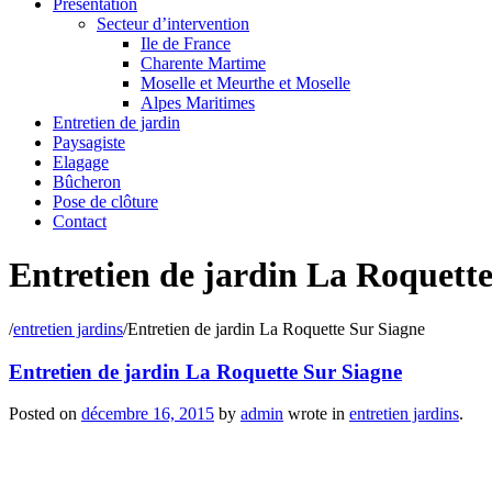
Présentation
Secteur d’intervention
Ile de France
Charente Martime
Moselle et Meurthe et Moselle
Alpes Maritimes
Entretien de jardin
Paysagiste
Elagage
Bûcheron
Pose de clôture
Contact
Entretien de jardin La Roquett
/
entretien jardins
/
Entretien de jardin La Roquette Sur Siagne
Entretien de jardin La Roquette Sur Siagne
Posted on
décembre 16, 2015
by
admin
wrote in
entretien jardins
.