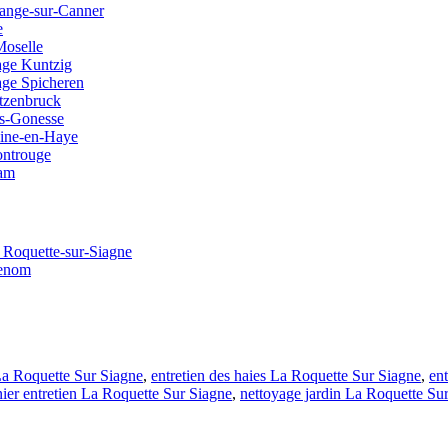
dange-sur-Canner
e
Moselle
nage Kuntzig
nage Spicheren
etzenbruck
s-Gonesse
aine-en-Haye
ontrouge
Ham
a Roquette-sur-Siagne
tenom
 La Roquette Sur Siagne
,
entretien des haies La Roquette Sur Siagne
,
en
nier entretien La Roquette Sur Siagne
,
nettoyage jardin La Roquette Su