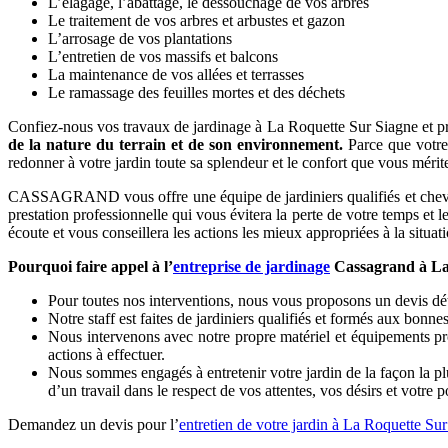
L’élagage, l’abattage, le dessouchage de vos arbres
Le traitement de vos arbres et arbustes et gazon
L’arrosage de vos plantations
L’entretien de vos massifs et balcons
La maintenance de vos allées et terrasses
Le ramassage des feuilles mortes et des déchets
Confiez-nous vos travaux de jardinage à La Roquette Sur Siagne et prof
de la nature du terrain et de son environnement.
Parce que votre 
redonner à votre jardin toute sa splendeur et le confort que vous mérit
CASSAGRAND vous offre une équipe de jardiniers qualifiés et chevronn
prestation professionnelle qui vous évitera la perte de votre temps et 
écoute et vous conseillera les actions les mieux appropriées à la situatio
Pourquoi faire appel à l’
entreprise de jardinage
Cassagrand à La
Pour toutes nos interventions, nous vous proposons un devis déta
Notre staff est faites de jardiniers qualifiés et formés aux bonne
Nous intervenons avec notre propre matériel et équipements pro
actions à effectuer.
Nous sommes engagés à entretenir votre jardin de la façon la plu
d’un travail dans le respect de vos attentes, vos désirs et votre 
Demandez un devis pour l’
entretien de votre jardin à La Roquette Su