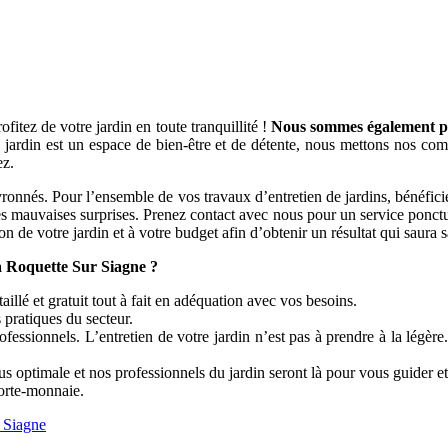
itez de votre jardin en toute tranquillité !
Nous sommes également pay
jardin est un espace de bien-être et de détente, nous mettons nos com
ez.
és. Pour l’ensemble de vos travaux d’entretien de jardins, bénéficiez d
les mauvaises surprises. Prenez contact avec nous pour un service ponctue
n de votre jardin et à votre budget afin d’obtenir un résultat qui saura sa
 Roquette Sur Siagne ?
illé et gratuit tout à fait en adéquation avec vos besoins.
s pratiques du secteur.
fessionnels. L’entretien de votre jardin n’est pas à prendre à la légè
s optimale et nos professionnels du jardin seront là pour vous guider et
porte-monnaie.
r Siagne