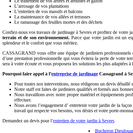
Le traitement de vos arbres et arbustes et gazon
L’arrosage de vos plantations
L’entretien de vos massifs et balcons
La maintenance de vos allées et terrasses
Le ramassage des feuilles mortes et des déchets
Confiez-nous vos travaux de jardinage à Sevres et profitez de votre jar
terrain et de son environnement.
Parce que votre jardin est un esp
splendeur et le confort que vous méritez.
CASSAGRAND vous offre une équipe de jardiniers professionnels et pas
d’une prestation professionnelle qui vous évitera la perte de votre te
sera à votre écoute et vous proposera les solutions les plus adaptées à l
Pourquoi faire appel à l’
entreprise de jardinage
Cassagrand à Se
Pour toutes nos interventions, nous rédigeons un devis détaillé e
Notre staff est faites de jardiniers qualifiés et formés aux bonne
Nous travaillons avec notre propre matériel et équipements prof
effectuer.
Nous avons l’engagement d’ entretenir votre jardin de la façon 
travail qui respecte vos besoins, vos désirs et votre porte-monna
Demandez un devis pour l’
entretien de votre jardin à Sevres
Bucheron Dieuloua