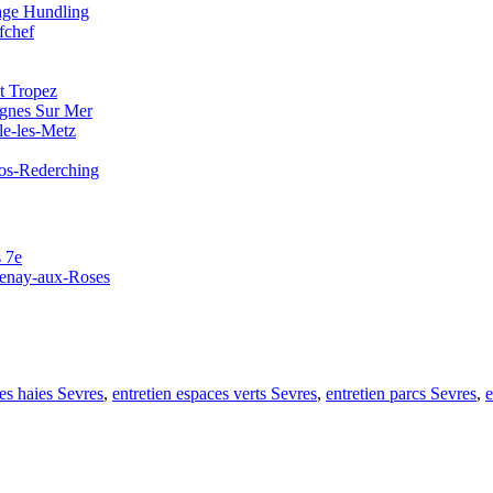
nage Hundling
fchef
nt Tropez
agnes Sur Mer
le-les-Metz
ros-Rederching
s 7e
ntenay-aux-Roses
des haies Sevres
,
entretien espaces verts Sevres
,
entretien parcs Sevres
,
e