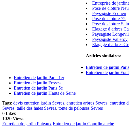
Entreprise de jardi
Pose de cloture Neu
Paysagiste Ecouen
Pose de cloture 75
Pose de cloture Sai
Elagage d arbres C
Paysagiste Longevil
Paysagiste Valleroy
Elagage d arbres G
Articles similaires:
Entretien de jardin Pari
Entretien de jardin Fo
Entretien de jardin Paris 1er
Entretien de jardin Fosses
Entretien de jardin Paris 5e
Entretien de jardin Hauts de Seine
Tags:
devis entretien jardin Sevres
,
entretien arbres Sevres
,
entretien 
Sevres
,
taille des haies Sevres
,
tonte de pelouses Sevres
0
Likes
1020 Views
Entretien de jardin Puteaux
Entretien de jardin Courdimanche