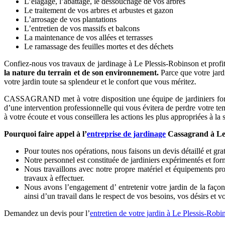
L’élagage, l’abattage, le dessouchage de vos arbres
Le traitement de vos arbres et arbustes et gazon
L’arrosage de vos plantations
L’entretien de vos massifs et balcons
La maintenance de vos allées et terrasses
Le ramassage des feuilles mortes et des déchets
Confiez-nous vos travaux de jardinage à Le Plessis-Robinson et profite
la nature du terrain et de son environnement.
Parce que votre jard
votre jardin toute sa splendeur et le confort que vous méritez.
CASSAGRAND met à votre disposition une équipe de jardiniers formés 
d’une intervention professionnelle qui vous évitera de perdre votre te
à votre écoute et vous conseillera les actions les plus appropriées à la s
Pourquoi faire appel à l’
entreprise de jardinage
Cassagrand à Le 
Pour toutes nos opérations, nous faisons un devis détaillé et grat
Notre personnel est constituée de jardiniers expérimentés et fo
Nous travaillons avec notre propre matériel et équipements pro
travaux à effectuer.
Nous avons l’engagement d’ entretenir votre jardin de la façon 
ainsi d’un travail dans le respect de vos besoins, vos désirs et v
Demandez un devis pour l’
entretien de votre jardin à Le Plessis-Robi