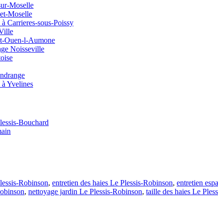
sur-Moselle
et-Moselle
 à Carrieres-sous-Poissy
Ville
int-Ouen-l-Aumone
age Noisseville
toise
andrange
 à Yvelines
Plessis-Bouchard
main
Plessis-Robinson
,
entretien des haies Le Plessis-Robinson
,
entretien esp
-Robinson
,
nettoyage jardin Le Plessis-Robinson
,
taille des haies Le Ple