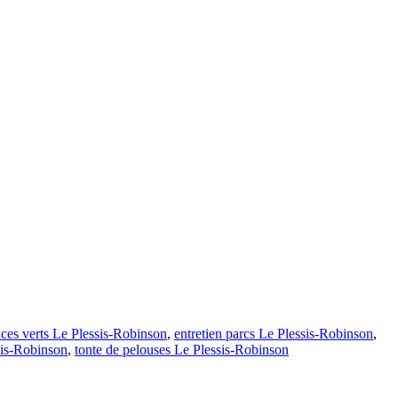
aces verts Le Plessis-Robinson
,
entretien parcs Le Plessis-Robinson
,
ssis-Robinson
,
tonte de pelouses Le Plessis-Robinson