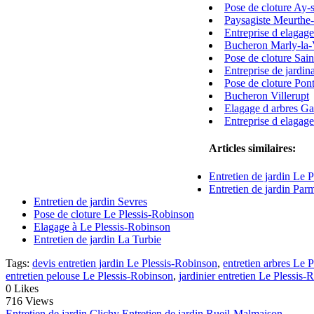
Pose de cloture Ay-
Paysagiste Meurthe-
Entreprise d elagage
Bucheron Marly-la-
Pose de cloture Sa
Entreprise de jardin
Pose de cloture Pon
Bucheron Villerupt
Elagage d arbres G
Entreprise d elagage
Articles similaires:
Entretien de jardin Le 
Entretien de jardin Par
Entretien de jardin Sevres
Pose de cloture Le Plessis-Robinson
Elagage à Le Plessis-Robinson
Entretien de jardin La Turbie
Tags:
devis entretien jardin Le Plessis-Robinson
,
entretien arbres Le 
entretien pelouse Le Plessis-Robinson
,
jardinier entretien Le Plessis
0
Likes
716 Views
Entretien de jardin Clichy
Entretien de jardin Rueil-Malmaison