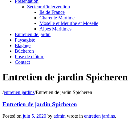
Présentation
Secteur d’intervention
Ile de France
Charente Martime
Moselle et Meurthe et Moselle
Alpes Maritimes
Entretien de jardin
Paysagiste
Elagage
Bûcheron
Pose de clôture
Contact
Entretien de jardin Spicheren
/
entretien jardins
/
Entretien de jardin Spicheren
Entretien de jardin Spicheren
Posted on
juin 5, 2020
by
admin
wrote in
entretien jardins
.