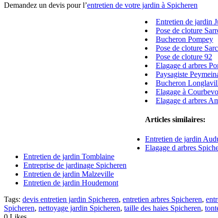
Demandez un devis pour l’
entretien de votre jardin à Spicheren
Entretien de jardin 
Pose de cloture Sar
Bucheron Pompey
Pose de cloture Sarc
Pose de cloture 92
Elagage d arbres P
Paysagiste Peymein
Bucheron Longlavil
Elagage à Courbevo
Elagage d arbres Am
Articles similaires:
Entretien de jardin Aud
Elagage d arbres Spich
Entretien de jardin Tomblaine
Entreprise de jardinage Spicheren
Entretien de jardin Malzeville
Entretien de jardin Houdemont
Tags:
devis entretien jardin Spicheren
,
entretien arbres Spicheren
,
ent
Spicheren
,
nettoyage jardin Spicheren
,
taille des haies Spicheren
,
tont
0
Likes