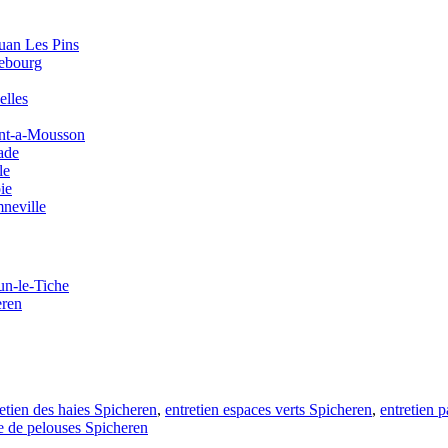
Juan Les Pins
rebourg
elles
ont-a-Mousson
ade
le
ie
neville
un-le-Tiche
eren
retien des haies Spicheren
,
entretien espaces verts Spicheren
,
entretien 
e de pelouses Spicheren