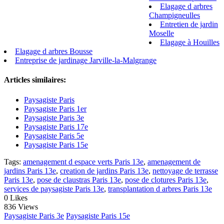
Elagage d arbres
Champigneulles
Entretien de jardin
Moselle
Elagage à Houilles
Elagage d arbres Bousse
Entreprise de jardinage Jarville-la-Malgrange
Articles similaires:
Paysagiste Paris
Paysagiste Paris 1er
Paysagiste Paris 3e
Paysagiste Paris 17e
Paysagiste Paris 5e
Paysagiste Paris 15e
Tags:
amenagement d espace verts Paris 13e
,
amenagement de
jardins Paris 13e
,
creation de jardins Paris 13e
,
nettoyage de terrasse
Paris 13e
,
pose de claustras Paris 13e
,
pose de clotures Paris 13e
,
services de paysagiste Paris 13e
,
transplantation d arbres Paris 13e
0
Likes
836 Views
Paysagiste Paris 3e
Paysagiste Paris 15e