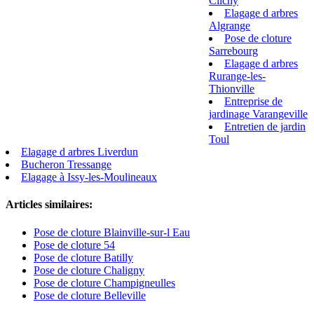
Clichy
Elagage d arbres
Algrange
Pose de cloture
Sarrebourg
Elagage d arbres
Rurange-les-
Thionville
Entreprise de
jardinage Varangeville
Entretien de jardin
Toul
Elagage d arbres Liverdun
Bucheron Tressange
Elagage à Issy-les-Moulineaux
Articles similaires:
Pose de cloture Blainville-sur-l Eau
Pose de cloture 54
Pose de cloture Batilly
Pose de cloture Chaligny
Pose de cloture Champigneulles
Pose de cloture Belleville