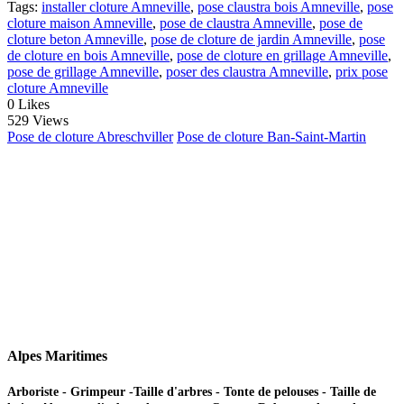
Tags:
installer cloture Amneville
,
pose claustra bois Amneville
,
pose
cloture maison Amneville
,
pose de claustra Amneville
,
pose de
cloture beton Amneville
,
pose de cloture de jardin Amneville
,
pose
de cloture en bois Amneville
,
pose de cloture en grillage Amneville
,
pose de grillage Amneville
,
poser des claustra Amneville
,
prix pose
cloture Amneville
0
Likes
529 Views
Pose de cloture Abreschviller
Pose de cloture Ban-Saint-Martin
Alpes Maritimes
Arboriste - Grimpeur -Taille d'arbres - Tonte de pelouses - Taille de