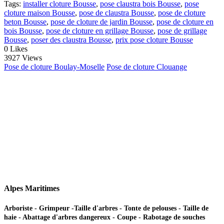
Tags:
installer cloture Bousse
,
pose claustra bois Bousse
,
pose
cloture maison Bousse
,
pose de claustra Bousse
,
pose de cloture
beton Bousse
,
pose de cloture de jardin Bousse
,
pose de cloture en
bois Bousse
,
pose de cloture en grillage Bousse
,
pose de grillage
Bousse
,
poser des claustra Bousse
,
prix pose cloture Bousse
0
Likes
3927 Views
Pose de cloture Boulay-Moselle
Pose de cloture Clouange
Alpes Maritimes
Arboriste - Grimpeur -Taille d'arbres - Tonte de pelouses - Taille de
haie - Abattage d'arbres dangereux - Coupe - Rabotage de souches