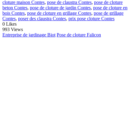
cloture maison Contes
,
pose de claustra Contes
,
pose de cloture
beton Contes
,
pose de cloture de jardin Contes
,
pose de cloture en
bois Contes
,
pose de cloture en grillage Contes
,
pose de grillage
Contes
,
poser des claustra Contes
,
prix pose cloture Contes
0
Likes
993 Views
Entreprise de jardinage Biot
Pose de cloture Falicon