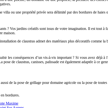
gatives.
ne villa ou une propriété privée sera délimité par des bordures de haies 
nts ? Vos jardins créatifs sont issus de votre imagination. Il est tout à f
tre maison.
installation de claustras admet des matériaux plus décoratifs comme la b
subir les conséquences d’un vis-à-vis important ? Si vous avez déjà à l’
La pose de claustras, canisses, palissade est également adaptée à ce genr
aussi de la pose de grillage pour domaine agricole ou la pose de toutes 
 en bordures.
ainte Maxime
Pujet Sur Argens