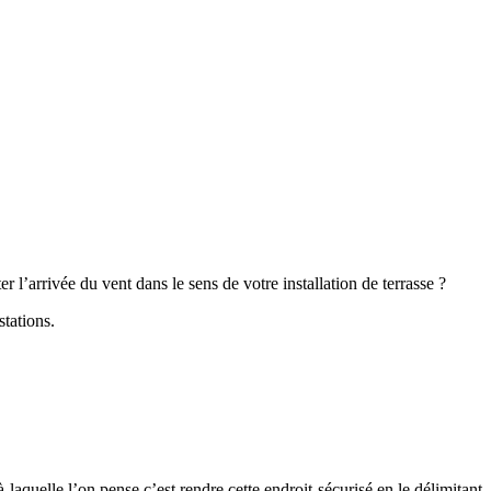
 l’arrivée du vent dans le sens de votre installation de terrasse ?
stations.
laquelle l’on pense c’est rendre cette endroit sécurisé en le délimitant