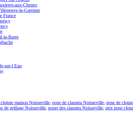
ouxieres-aux-Chenes
 Villeneuve-la-Garenne
de France
ongwy
ency
rt
l-la-Barre
arbache
le-sur-l Eau
ny
 cloture maison Noisseville
,
pose de claustra Noisseville
,
pose de clotur
e de grillage Noisseville
,
poser des claustra Noisseville
,
prix pose clotu