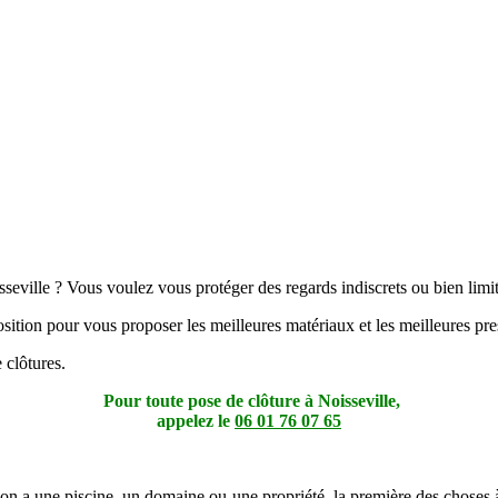
eville ? Vous voulez vous protéger des regards indiscrets ou bien limiter
sition pour vous proposer les meilleures matériaux et les meilleures pre
 clôtures.
Pour toute pose de clôture à Noisseville,
appelez le
06 01 76 07 65
l’on a une piscine, un domaine ou une propriété, la première des choses à 