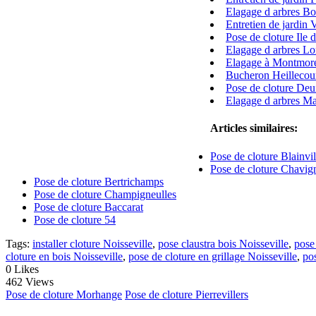
Elagage d arbres B
Entretien de jardin
Pose de cloture Ile 
Elagage d arbres L
Elagage à Montmor
Bucheron Heillecou
Pose de cloture Deui
Elagage d arbres M
Articles similaires:
Pose de cloture Blainvil
Pose de cloture Chavig
Pose de cloture Bertrichamps
Pose de cloture Champigneulles
Pose de cloture Baccarat
Pose de cloture 54
Tags:
installer cloture Noisseville
,
pose claustra bois Noisseville
,
pose
cloture en bois Noisseville
,
pose de cloture en grillage Noisseville
,
pos
0
Likes
462 Views
Pose de cloture Morhange
Pose de cloture Pierrevillers