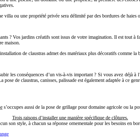
gatives.
ne villa ou une propriété privée sera délimité par des bordures de haies 
nts ? Vos jardins créatifs sont issus de votre imagination. Il est tout à f
tre maison.
installation de claustras admet des matériaux plus décoratifs comme la b
subir les conséquences d’un vis-à-vis important ? Si vous avez déjà à l’
La pose de claustras, canisses, palissade est également adaptée à ce genr
e
s’occupes aussi de la pose de grillage pour domaine agricole ou la pos
Trois raisons d’installer une manière spécifique de clôtures.
cun son style, à chacun sa réponse ornementale pour les besoins en bor
range