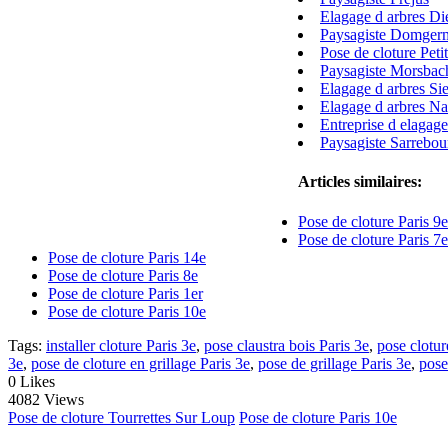
Elagage d arbres Di
Paysagiste Domger
Pose de cloture Pet
Paysagiste Morsbac
Elagage d arbres Si
Elagage d arbres N
Entreprise d elagag
Paysagiste Sarrebou
Articles similaires:
Pose de cloture Paris 9e
Pose de cloture Paris 7e
Pose de cloture Paris 14e
Pose de cloture Paris 8e
Pose de cloture Paris 1er
Pose de cloture Paris 10e
Tags:
installer cloture Paris 3e
,
pose claustra bois Paris 3e
,
pose clotur
3e
,
pose de cloture en grillage Paris 3e
,
pose de grillage Paris 3e
,
pose
0
Likes
4082 Views
Pose de cloture Tourrettes Sur Loup
Pose de cloture Paris 10e