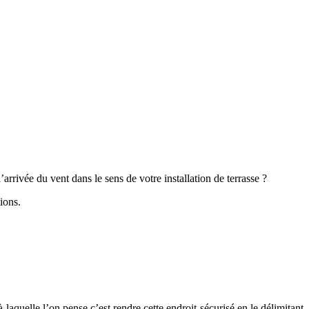
arrivée du vent dans le sens de votre installation de terrasse ?
ions.
laquelle l’on pense c’est rendre cette endroit sécurisé en le délimitant