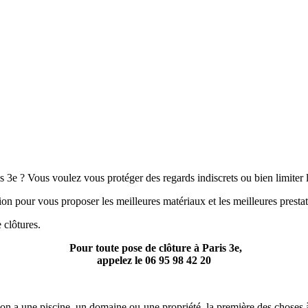
 3e ? Vous voulez vous protéger des regards indiscrets ou bien limiter l’
ion pour vous proposer les meilleures matériaux et les meilleures prestat
 clôtures.
Pour toute pose de clôture à Paris 3e,
appelez le
06 95 98 42 20
l’on a une piscine, un domaine ou une propriété, la première des choses à 