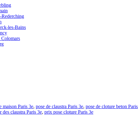
ebling
main
it-Rederching
h
erck-les-Bains
ancy
e Colomars
rg
e maison Paris 3e
,
pose de claustra Paris 3e
,
pose de cloture beton Paris
r des claustra Paris 3e
,
prix pose cloture Paris 3e