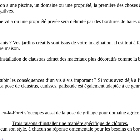
l’on a une piscine, un domaine ou une propriété, la première des choses à 
gatives.
ne villa ou une propriété privée sera délimité par des bordures de haies 
nts ? Vos jardins créatifs sont issus de votre imagination. Il est tout à f
tre maison.
installation de claustras admet des matériaux plus décoratifs comme la b
subir les conséquences d’un vis-à-vis important ? Si vous avez déjà à l’
La pose de claustras, canisses, palissade est également adaptée à ce genr
-la-Foret
s’occupes aussi de la pose de grillage pour domaine agricol
Trois raisons d’installer une manière spécifique de clôtures.
cun son style, à chacun sa réponse ornementale pour les besoins en bor
rg