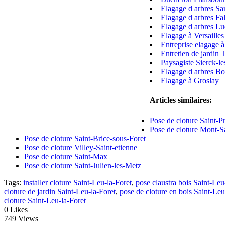
Elagage d arbres Sar
Elagage d arbres Fa
Elagage d arbres Lu
Elagage à Versailles
Entreprise elagage à
Entretien de jardin 
Paysagiste Sierck-l
Elagage d arbres B
Elagage à Groslay
Articles similaires:
Pose de cloture Saint-P
Pose de cloture Mont-S
Pose de cloture Saint-Brice-sous-Foret
Pose de cloture Villey-Saint-etienne
Pose de cloture Saint-Max
Pose de cloture Saint-Julien-les-Metz
Tags:
installer cloture Saint-Leu-la-Foret
,
pose claustra bois Saint-Leu
cloture de jardin Saint-Leu-la-Foret
,
pose de cloture en bois Saint-Leu
cloture Saint-Leu-la-Foret
0
Likes
749 Views