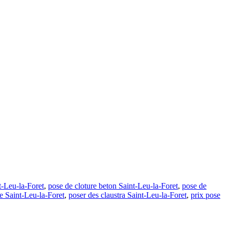
t-Leu-la-Foret
,
pose de cloture beton Saint-Leu-la-Foret
,
pose de
ge Saint-Leu-la-Foret
,
poser des claustra Saint-Leu-la-Foret
,
prix pose