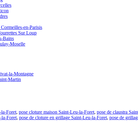
celles
licon
dres
 Cormeilles-en-Parisis
Tourrettes Sur Loup
es-Bains
oulay-Moselle
rivat-la-Montagne
aint-Martin
-la-Foret
,
pose cloture maison Saint-Leu-la-Foret
,
pose de claustra Sain
-la-Foret
,
pose de cloture en grillage Saint-Leu-la-Foret
,
pose de grilla