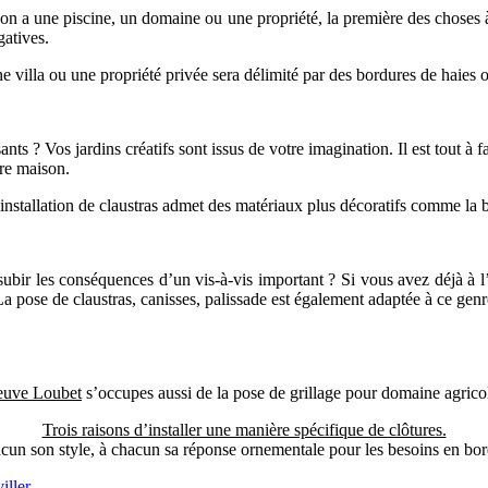
l’on a une piscine, un domaine ou une propriété, la première des choses à 
gatives.
ne villa ou une propriété privée sera délimité par des bordures de haies 
nts ? Vos jardins créatifs sont issus de votre imagination. Il est tout à f
tre maison.
installation de claustras admet des matériaux plus décoratifs comme la b
subir les conséquences d’un vis-à-vis important ? Si vous avez déjà à l’
La pose de claustras, canisses, palissade est également adaptée à ce genr
ve Loubet
s’occupes aussi de la pose de grillage pour domaine agricol
Trois raisons d’installer une manière spécifique de clôtures.
cun son style, à chacun sa réponse ornementale pour les besoins en bor
iller