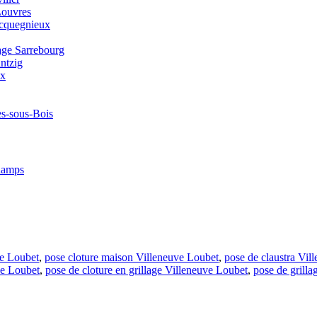
Louvres
ucquegnieux
nage Sarrebourg
ntzig
ax
es-sous-Bois
champs
ve Loubet
,
pose cloture maison Villeneuve Loubet
,
pose de claustra Vil
ve Loubet
,
pose de cloture en grillage Villeneuve Loubet
,
pose de grill