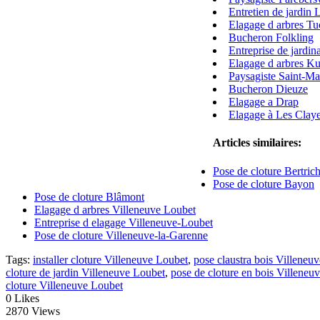
Entretien de jardin 
Elagage d arbres T
Bucheron Folkling
Entreprise de jardi
Elagage d arbres Ku
Paysagiste Saint-M
Bucheron Dieuze
Elagage a Drap
Elagage à Les Clay
Articles similaires:
Pose de cloture Bertri
Pose de cloture Bayon
Pose de cloture Blâmont
Elagage d arbres Villeneuve Loubet
Entreprise d elagage Villeneuve-Loubet
Pose de cloture Villeneuve-la-Garenne
Tags:
installer cloture Villeneuve Loubet
,
pose claustra bois Villeneu
cloture de jardin Villeneuve Loubet
,
pose de cloture en bois Villeneu
cloture Villeneuve Loubet
0
Likes
2870 Views