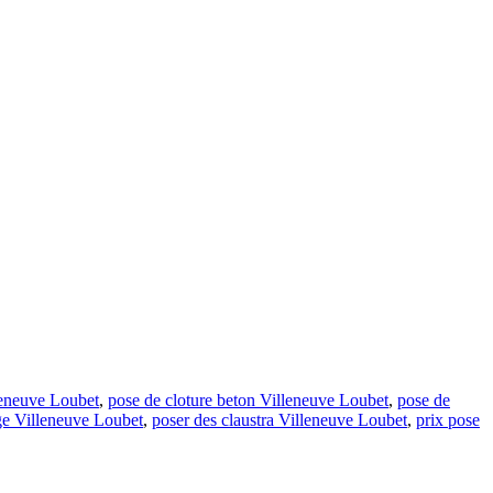
leneuve Loubet
,
pose de cloture beton Villeneuve Loubet
,
pose de
age Villeneuve Loubet
,
poser des claustra Villeneuve Loubet
,
prix pose