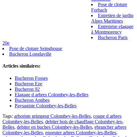
Pose de cloture
Forbach
Entretien de jardin
Alpes Maritimes
Entreprise elagage
à Montmorency
Bucheron Paris
20e
Pose de cloture Seingbouse
Bucheron Longlaville
Articles similaires:
Bucheron Fosses
Bucheron Eze
Bucheron 92
Elagage d arbres Colombey-les-Belles
Bucheron Antibes
Paysagiste Colombey-les-Belles
Tags:
arboriste grimpeur Colombey-les-Belles
,
coupe d arbres
Colombey-les-Belles
,
debiter bois de chauffage Colombey-les-
Belles
,
debiter en buches Colombey-les-Belles
,
ebrancher arbres
Colombey-les-Belles
,
enoeuter arbres Colombey-les-Belles
,