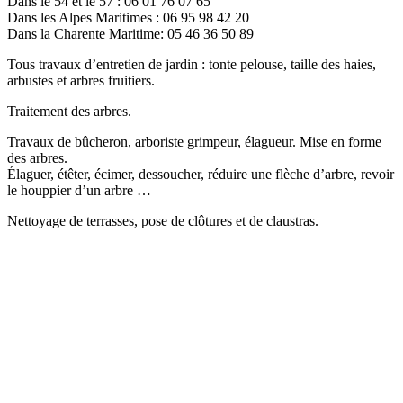
Dans le 54 et le 57 : 06 01 76 07 65
Dans les Alpes Maritimes : 06 95 98 42 20
Dans la Charente Maritime: 05 46 36 50 89
Tous travaux d’entretien de jardin : tonte pelouse, taille des haies,
arbustes et arbres fruitiers.
Traitement des arbres.
Travaux de bûcheron, arboriste grimpeur, élagueur. Mise en forme
des arbres.
Élaguer, étêter, écimer, dessoucher, réduire une flèche d’arbre, revoir
le houppier d’un arbre …
Nettoyage de terrasses, pose de clôtures et de claustras.