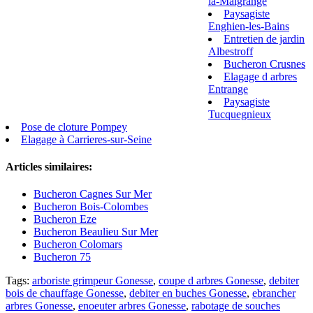
la-Malgrange
Paysagiste
Enghien-les-Bains
Entretien de jardin
Albestroff
Bucheron Crusnes
Elagage d arbres
Entrange
Paysagiste
Tucquegnieux
Pose de cloture Pompey
Elagage à Carrieres-sur-Seine
Articles similaires:
Bucheron Cagnes Sur Mer
Bucheron Bois-Colombes
Bucheron Eze
Bucheron Beaulieu Sur Mer
Bucheron Colomars
Bucheron 75
Tags:
arboriste grimpeur Gonesse
,
coupe d arbres Gonesse
,
debiter
bois de chauffage Gonesse
,
debiter en buches Gonesse
,
ebrancher
arbres Gonesse
,
enoeuter arbres Gonesse
,
rabotage de souches