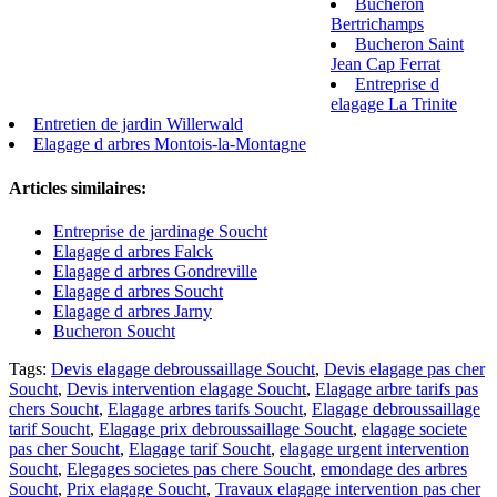
Bucheron
Bertrichamps
Bucheron Saint
Jean Cap Ferrat
Entreprise d
elagage La Trinite
Entretien de jardin Willerwald
Elagage d arbres Montois-la-Montagne
Articles similaires:
Entreprise de jardinage Soucht
Elagage d arbres Falck
Elagage d arbres Gondreville
Elagage d arbres Soucht
Elagage d arbres Jarny
Bucheron Soucht
Tags:
Devis elagage debroussaillage Soucht
,
Devis elagage pas cher
Soucht
,
Devis intervention elagage Soucht
,
Elagage arbre tarifs pas
chers Soucht
,
Elagage arbres tarifs Soucht
,
Elagage debroussaillage
tarif Soucht
,
Elagage prix debroussaillage Soucht
,
elagage societe
pas cher Soucht
,
Elagage tarif Soucht
,
elagage urgent intervention
Soucht
,
Elegages societes pas chere Soucht
,
emondage des arbres
Soucht
,
Prix elagage Soucht
,
Travaux elagage intervention pas cher