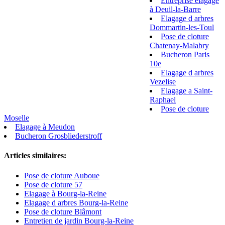
Entreprise elagage
à Deuil-la-Barre
Elagage d arbres
Dommartin-les-Toul
Pose de cloture
Chatenay-Malabry
Bucheron Paris
10e
Elagage d arbres
Vezelise
Elagage a Saint-
Raphael
Pose de cloture
Moselle
Elagage à Meudon
Bucheron Grosbliederstroff
Articles similaires:
Pose de cloture Auboue
Pose de cloture 57
Elagage à Bourg-la-Reine
Elagage d arbres Bourg-la-Reine
Pose de cloture Blâmont
Entretien de jardin Bourg-la-Reine