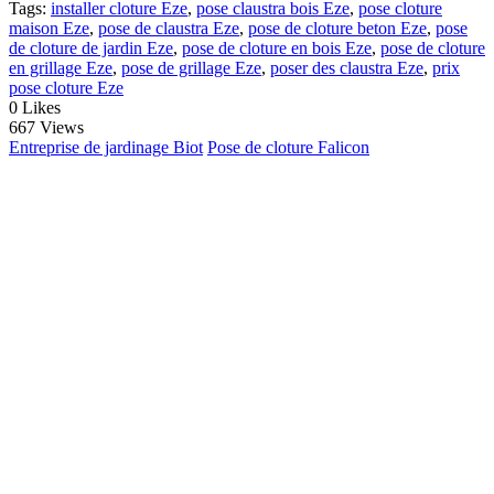
Tags:
installer cloture Eze
,
pose claustra bois Eze
,
pose cloture
maison Eze
,
pose de claustra Eze
,
pose de cloture beton Eze
,
pose
de cloture de jardin Eze
,
pose de cloture en bois Eze
,
pose de cloture
en grillage Eze
,
pose de grillage Eze
,
poser des claustra Eze
,
prix
pose cloture Eze
0
Likes
667 Views
Entreprise de jardinage Biot
Pose de cloture Falicon