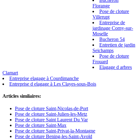
Bucheron
Florange
Pose de cloture
Villerupt
Entreprise de
jardinage Corny-sur-
Moselle
Bucheron 54
Entretien de jardin
Seichamps
Pose de cloture
Frouard
Elagage d arbres
Clamart
Entreprise elagage à Courdimanche
Entreprise d elagage à Les Clayes-sous-Bois
Articles similaires:
Pose de cloture Saint-Nicolas-de-Port
Pose de cloture Saint-Julien-les-Metz
Pose de cloture Saint Laurent Du Var
Pose de cloture Saint-Max
Pose de cloture Saint-Privat-la-Montagne
Pose de cloture Bening-les-Saint-Avold