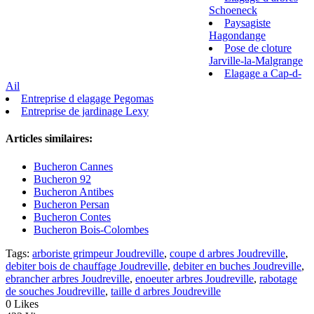
Schoeneck
Paysagiste
Hagondange
Pose de cloture
Jarville-la-Malgrange
Elagage a Cap-d-
Ail
Entreprise d elagage Pegomas
Entreprise de jardinage Lexy
Articles similaires:
Bucheron Cannes
Bucheron 92
Bucheron Antibes
Bucheron Persan
Bucheron Contes
Bucheron Bois-Colombes
Tags:
arboriste grimpeur Joudreville
,
coupe d arbres Joudreville
,
debiter bois de chauffage Joudreville
,
debiter en buches Joudreville
,
ebrancher arbres Joudreville
,
enoeuter arbres Joudreville
,
rabotage
de souches Joudreville
,
taille d arbres Joudreville
0
Likes