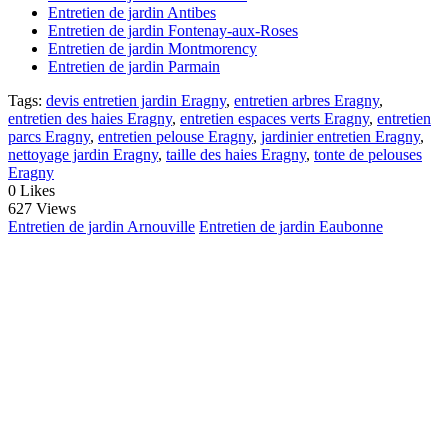
Entretien de jardin Antibes
Entretien de jardin Fontenay-aux-Roses
Entretien de jardin Montmorency
Entretien de jardin Parmain
Tags:
devis entretien jardin Eragny
,
entretien arbres Eragny
,
entretien des haies Eragny
,
entretien espaces verts Eragny
,
entretien
parcs Eragny
,
entretien pelouse Eragny
,
jardinier entretien Eragny
,
nettoyage jardin Eragny
,
taille des haies Eragny
,
tonte de pelouses
Eragny
0
Likes
627 Views
Entretien de jardin Arnouville
Entretien de jardin Eaubonne