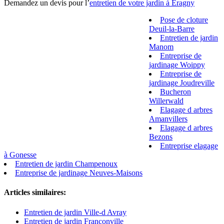
Demandez un devis pour l’
entretien de votre jardin à Eragny
Pose de cloture
Deuil-la-Barre
Entretien de jardin
Manom
Entreprise de
jardinage Woippy
Entreprise de
jardinage Joudreville
Bucheron
Willerwald
Elagage d arbres
Amanvillers
Elagage d arbres
Bezons
Entreprise elagage
à Gonesse
Entretien de jardin Champenoux
Entreprise de jardinage Neuves-Maisons
Articles similaires:
Entretien de jardin Ville-d Avray
Entretien de jardin Franconville