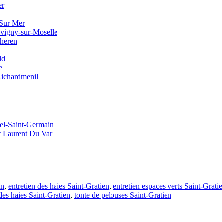
er
 Sur Mer
avigny-sur-Moselle
cheren
ld
e
 Richardmenil
tel-Saint-Germain
nt Laurent Du Var
en
,
entretien des haies Saint-Gratien
,
entretien espaces verts Saint-Grati
 des haies Saint-Gratien
,
tonte de pelouses Saint-Gratien