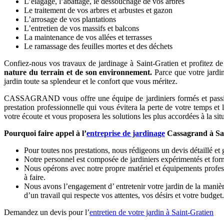
L’élagage, l’abattage, le dessouchage de vos arbres
Le traitement de vos arbres et arbustes et gazon
L’arrosage de vos plantations
L’entretien de vos massifs et balcons
La maintenance de vos allées et terrasses
Le ramassage des feuilles mortes et des déchets
Confiez-nous vos travaux de jardinage à Saint-Gratien et profitez de v
nature du terrain et de son environnement.
Parce que votre jardin
jardin toute sa splendeur et le confort que vous méritez.
CASSAGRAND vous offre une équipe de jardiniers formés et passionnés
prestation professionnelle qui vous évitera la perte de votre temps et
votre écoute et vous proposera les solutions les plus accordées à la sit
Pourquoi faire appel à l’
entreprise de jardinage
Cassagrand à Sai
Pour toutes nos prestations, nous rédigeons un devis détaillé et 
Notre personnel est composée de jardiniers expérimentés et for
Nous opérons avec notre propre matériel et équipements professi
à faire.
Nous avons l’engagement d’ entretenir votre jardin de la manière
d’un travail qui respecte vos attentes, vos désirs et votre budget.
Demandez un devis pour l’
entretien de votre jardin à Saint-Gratien