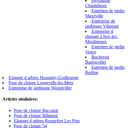
Paysagiste
Chanteheux
Entretien de jardin
Maxeville
Entreprise de
jardinage Villerupt
Entreprise d
elagage à Issy-les-
Moulineaux
Entretien de jardin
Vence
Bucheron
Badonviller
Entretien de jardin
Reding
Elagage d arbres Hussigny-Godbrange
Pose de cloture Longeville-les-Metz
Entreprise de jardinage Woustviller
Articles similaires:
Pose de cloture Baccarat
Pose de cloture Blâmont
Elagage d arbres Roquefort Les Pins
Pose de cloture 54