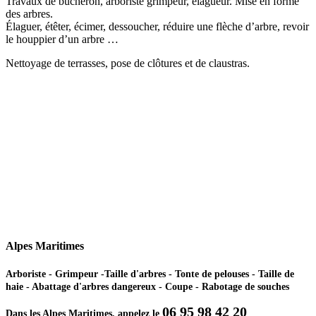
Travaux de bûcheron, arboriste grimpeur, élagueur. Mise en forme
des arbres.
Élaguer, étêter, écimer, dessoucher, réduire une flèche d’arbre, revoir
le houppier d’un arbre …
Nettoyage de terrasses, pose de clôtures et de claustras.
Alpes Maritimes
Arboriste - Grimpeur -Taille d'arbres - Tonte de pelouses - Taille de
haie - Abattage d'arbres dangereux - Coupe - Rabotage de souches
06 95 98 42 20
Dans les Alpes Maritimes, appelez le