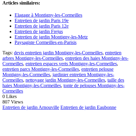
Articles similaires:
Elagage à Montigny-les-Cormeilles
Entretien de jardin Paris 19e
Entretien de jardin Paris 12e
Entretien de jardin Frejus
Entretien de jardin Montigny-les-Metz
Paysagiste Cormeilles-en-Parisis
Tags:
devis entretien jardin Montigny-les-Cormeilles
,
entretien
arbres Montigny-les-Cormeilles
,
entretien des haies Montigny-les-
Cormeilles
,
entretien espaces verts Montigny-les-Cormeilles
,
entretien parcs Montigny-les-Cormeilles
,
entretien pelouse
Montigny-les-Cormeilles
,
jardinier entretien Montigny-les-
Cormeilles
,
nettoyage jardin Montigny-les-Cormeilles
,
taille des
haies Montigny-les-Cormeilles
,
tonte de pelouses Montigny-les-
Cormeilles
0
Likes
807 Views
Entretien de jardin Arnouville
Entretien de jardin Eaubonne